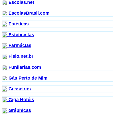
Escolas.net
EscolasBrasil.com
Estéticas
Esteticistas
Farmácias
Fisio.net.br
Funilarias.com
Gás Perto de Mim
Gesseiros
Giga Hotéis
Gráphicas