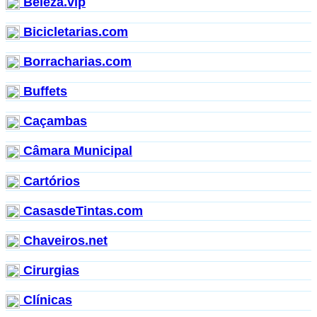
Beleza.vip
Bicicletarias.com
Borracharias.com
Buffets
Caçambas
Câmara Municipal
Cartórios
CasasdeTintas.com
Chaveiros.net
Cirurgias
Clínicas